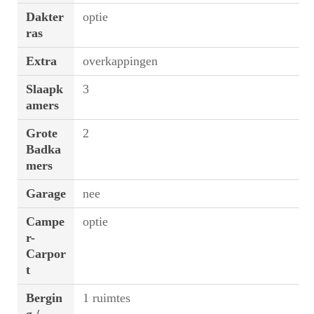
Dakter
optie
ras
Extra
overkappingen
Slaapk
3
amers
Grote
2
Badka
mers
Garage
nee
Campe
optie
r-
Carpor
t
Bergin
1 ruimtes