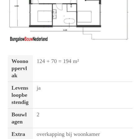
Woono
124 + 70 = 194 m²
ppervl
ak
Levens
ja
loopbe
stendig
Bouwl
2
agen
Extra
overkapping bij woonkamer